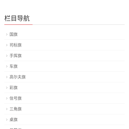
栏目导航
国旗
司标旗
手挥旗
车旗
高尔夫旗
彩旗
信号旗
三角旗
桌旗