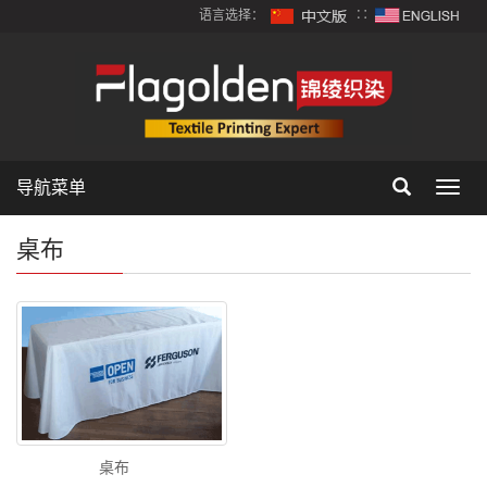
语言选择：
∷
导航菜单
Toggl
navig
桌布
桌布