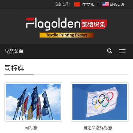
语言选择：
∷
导航菜单
Toggl
navig
司标旗
司标旗
自定义徽标标志